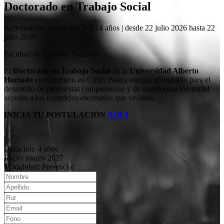
Doctorado en Trabajo Social
Acreditación: Agencia CNA | 4 años | desde 22 julio 2026 hasta 22
julio 2030
Facultad de Ciencias Sociales
El
Doctorado en Trabajo Social
de la
Universidad Alberto
Hurtado
es el primero en Chile. Busca otorgar un espacio para el
desarrollo de propuestas comprensivas y de transformación social
acordes a los complejos escenarios que vivimos.
INICIA TU POSTULACIÓN
AQUI
Duracion: 4 años
Inicio: marzo 2027
Modalidad: Presencial