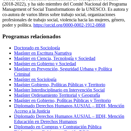
(2018-2022), y ha sido miembro del Comité Nacional del Programa
Management of Social Transformations de la UNESCO. Es autora y
co-autora de varios libros sobre trabajo social, organizaciones
profesionales de trabajo social, violencia hacia las mujeres, género,
poder y política.
https://orcid.org/0000-0002-1912-0868
Programas relacionados
Doctorado en Sociología
Magíster en Escritura Narrativa
Magíster en Ciencia, Tecnología y Sociedad
Magíster en Gobierno y Sociedad
Magíster en Prevención, Seguridad Urbana y Política
Criminal
Magíster en Sociología
Magíster Gobierno, Políticas Públicas y Territorio
Magíster Interdisciplinario en Intervención Social
Magíster Ordenamiento Territorial y Geografía
Magíster en Gobierno, Políticas Públicas y Territorio
Diplomado Derechos Humanos AUSJAL – IIDH, Mención
Acceso a la Justicia
Diplomado Derechos Humanos AUSJAL – IIDH, Mención
Educación en Derechos Humanos
Diplomado en Compras y Contratación Pública