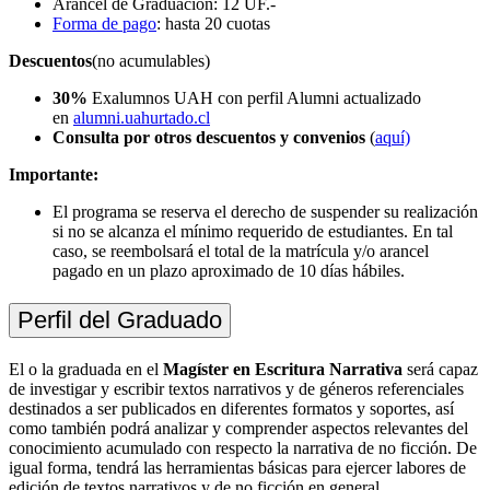
Arancel de Graduación: 12 UF.-
Forma de pago
:
hasta 20 cuotas
Descuentos
(no acumulables)
30%
Exalumnos UAH con perfil Alumni actualizado
en
alumni.uahurtado.cl
Consulta por otros descuentos y convenios
(
aquí)
Importante:
El programa se reserva el derecho de suspender su realización
si no se alcanza el mínimo requerido de estudiantes. En tal
caso, se reembolsará el total de la matrícula y/o arancel
pagado en un plazo aproximado de 10 días hábiles.
Perfil del Graduado
El o la graduada en el
Magíster en Escritura Narrativa
será capaz
de investigar y escribir textos narrativos y de géneros referenciales
destinados a ser publicados en diferentes formatos y soportes, así
como también podrá analizar y comprender aspectos relevantes del
conocimiento acumulado con respecto la narrativa de no ficción. De
igual forma, tendrá las herramientas básicas para ejercer labores de
edición de textos narrativos y de no ficción en general.