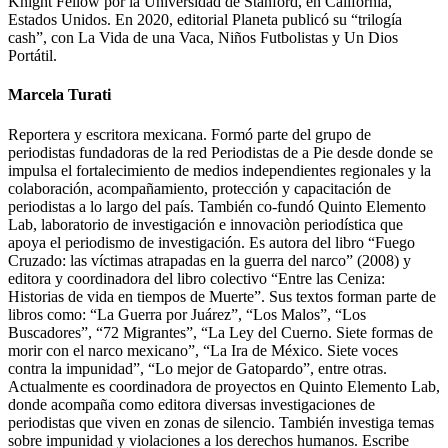
Knight Fellow por la Universidad de Stanford, en California,
Estados Unidos. En 2020, editorial Planeta publicó su “trilogía
cash”, con La Vida de una Vaca, Niños Futbolistas y Un Dios
Portátil.
Marcela Turati
Reportera y escritora mexicana. Formó parte del grupo de
periodistas fundadoras de la red Periodistas de a Pie desde donde se
impulsa el fortalecimiento de medios independientes regionales y la
colaboración, acompañamiento, protección y capacitación de
periodistas a lo largo del país. También co-fundó Quinto Elemento
Lab, laboratorio de investigación e innovaciòn periodística que
apoya el periodismo de investigación. Es autora del libro “Fuego
Cruzado: las víctimas atrapadas en la guerra del narco” (2008) y
editora y coordinadora del libro colectivo “Entre las Ceniza:
Historias de vida en tiempos de Muerte”. Sus textos forman parte de
libros como: “La Guerra por Juárez”, “Los Malos”, “Los
Buscadores”, “72 Migrantes”, “La Ley del Cuerno. Siete formas de
morir con el narco mexicano”, “La Ira de México. Siete voces
contra la impunidad”, “Lo mejor de Gatopardo”, entre otras.
Actualmente es coordinadora de proyectos en Quinto Elemento Lab,
donde acompaña como editora diversas investigaciones de
periodistas que viven en zonas de silencio. También investiga temas
sobre impunidad y violaciones a los derechos humanos. Escribe