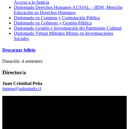
Acceso a la Justicia
Diplomado Derechos Humanos AUSJAL – IIDH, Mención
Educación en Derechos Humanos
Diplomado en Compras y Contratación Pública
Diplomado en Gobierno y Gestión Pública
Diplomado Gestión e Investigación del Patrimonio Cultural
Diplomado Virtual Métodos Mixtos en Investigaciones
Sociales
Descargar folleto
Duración: 4 semestres
Director/a
Juan Cristóbal Peña
jupena@uahurtado.cl