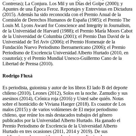
Contreras); La Conjura. Los Mil y un Días del Golpe (2000); y
Apuntes de una Época Feroz. Reportajes y Entrevistas en Dictadura
(2015). Además ha sido reconocida con el Premio Anual de la
Comisión de Derechos Humanos de España (1985); el Premio The
Louis M. Lyons Award for Conscience and Integrity in Journalism,
de la Universidad de Harvard (1988); el Premio María Moors Cabot
de la Universidad de Columbia (2001); el Premio Dan David de la
Universidad de Tel Aviv (2006); el Premio Homenaje de la
Fundación Nuevo Periodismo Iberoamericano (2006); el Premio
Periodismo de Excelencia Universidad Alberto Hurtado (2010, en
coautoría); y el Premio Mundial Unesco-Guillermo Cano de la
Libertad de Prensa (2010).
Rodrigo Fluxá
Es periodista, guionista y autor de los libros El lado B del deporte
chileno (2010), Leones (2012), Solos en la noche. Zamudio y sus
asesinos (2014), Crónica roja (2016) y Usted sabe quién. Notas
sobre el homicidio de Viviana Haeger (2018). Es coautor de Los
malos (2015) y de varios volúmenes de El mejor periodismo
chileno, que reúne los más destacados trabajos del género
publicados por la Universidad Alberto Hurtado. Ha ganado el
Premio Periodismo de Excelencia de la Universidad Alberto
Hurtado en tres ocasiones (2011, 2014 y 2019). De sus