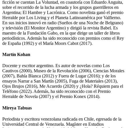
ficción se cuentan La Voluntad, en coautoría con Eduardo Anguita,
sobre el recorrido de la lucha armada y los grupos guerrilleros en
Argentina; El Hambre y Lacrónica. Como novelista ganó el premio
Herralde por Los Living y el Planeta Latinoamérica por Valfierno.
En sus inicios innovó en radio (Sueños de una Noche de Belgrano)
y televisión (El Monitor Argentino) y dirigió la revista Babel. Es
maestro de la Fundación Gabo, en la que dirige un taller de libros
periodísticos. Además ha sido reconocido con premios como el Rey
de España (1992) y el María Moors Cabot (2017).
Martín Kohan
Docente y escritor argentino. Es autor de novelas como Los
Cautivos (2000), Museo de la Revolución (2006), Ciencias Morales
(2007), Bahía Blanca (2012) y Fuera de Lugar (2016); y de los
ensayos Narrar a San Martín (2005), Fuga de Materiales (2013),
Ojos Brujos (2016), Me Acuerdo (2020) y ¿Hola? Réquiem para el
Teléfono (2022). Además, ha sido reconocido con el Premio
Herralde de Novela (2007) y el Premio Konex (2014).
Mireya Tabuas
Periodista y escritora venezolana radicada en Chile, egresada de la
Universidad Central de Venezuela. Magíster en Estudios