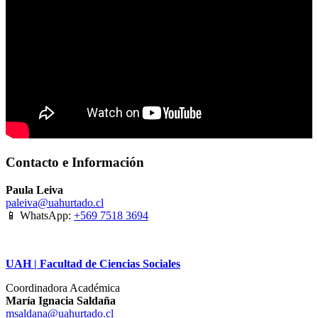
Contacto e Información
Paula Leiva
paleiva@uahurtado.cl
📱 WhatsApp:
+569 7518 3694
UAH | Facultad de Ciencias Sociales
Coordinadora Académica
María Ignacia Saldaña
msaldana@uahurtado.cl