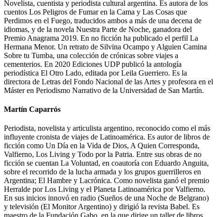
Novelista, cuentista y periodista cultural argentina. Es autora de los
cuentos Los Peligros de Fumar en la Cama y Las Cosas que
Perdimos en el Fuego, traducidos ambos a más de una decena de
idiomas, y de la novela Nuestra Parte de Noche, ganadora del
Premio Anagrama 2019. En no ficción ha publicado el perfil La
Hermana Menor. Un retrato de Silvina Ocampo y Alguien Camina
Sobre tu Tumba, una colección de crónicas sobre viajes a
cementerios. En 2020 Ediciones UDP publicó la antología
periodística El Otro Lado, editada por Leila Guerriero. Es la
directora de Letras del Fondo Nacional de las Artes y profesora en el
Máster en Periodismo Narrativo de la Universidad de San Martín.
Martín Caparrós
Periodista, novelista y articulista argentino, reconocido como el más
influyente cronista de viajes de Latinoamérica. Es autor de libros de
ficción como Un Día en la Vida de Dios, A Quien Corresponda,
Valfierno, Los Living y Todo por la Patria. Entre sus obras de no
ficción se cuentan La Voluntad, en coautoría con Eduardo Anguita,
sobre el recorrido de la lucha armada y los grupos guerrilleros en
Argentina; El Hambre y Lacrónica. Como novelista ganó el premio
Herralde por Los Living y el Planeta Latinoamérica por Valfierno.
En sus inicios innovó en radio (Sueños de una Noche de Belgrano)
y televisión (El Monitor Argentino) y dirigió la revista Babel. Es
maestro de la Fundación Gabo, en la que dirige un taller de libros