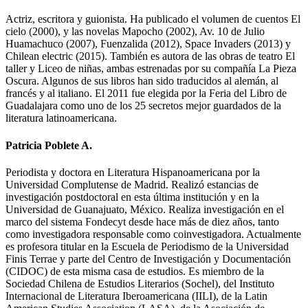
Actriz, escritora y guionista. Ha publicado el volumen de cuentos El
cielo (2000), y las novelas Mapocho (2002), Av. 10 de Julio
Huamachuco (2007), Fuenzalida (2012), Space Invaders (2013) y
Chilean electric (2015). También es autora de las obras de teatro El
taller y Liceo de niñas, ambas estrenadas por su compañía La Pieza
Oscura. Algunos de sus libros han sido traducidos al alemán, al
francés y al italiano. El 2011 fue elegida por la Feria del Libro de
Guadalajara como uno de los 25 secretos mejor guardados de la
literatura latinoamericana.
Patricia Poblete A.
Periodista y doctora en Literatura Hispanoamericana por la
Universidad Complutense de Madrid. Realizó estancias de
investigación postdoctoral en esta última institución y en la
Universidad de Guanajuato, México. Realiza investigación en el
marco del sistema Fondecyt desde hace más de diez años, tanto
como investigadora responsable como coinvestigadora. Actualmente
es profesora titular en la Escuela de Periodismo de la Universidad
Finis Terrae y parte del Centro de Investigación y Documentación
(CIDOC) de esta misma casa de estudios. Es miembro de la
Sociedad Chilena de Estudios Literarios (Sochel), del Instituto
Internacional de Literatura Iberoamericana (IILI), de la Latin