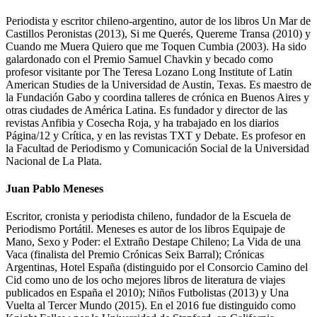
Periodista y escritor chileno-argentino, autor de los libros Un Mar de
Castillos Peronistas (2013), Si me Querés, Quereme Transa (2010) y
Cuando me Muera Quiero que me Toquen Cumbia (2003). Ha sido
galardonado con el Premio Samuel Chavkin y becado como
profesor visitante por The Teresa Lozano Long Institute of Latin
American Studies de la Universidad de Austin, Texas. Es maestro de
la Fundación Gabo y coordina talleres de crónica en Buenos Aires y
otras ciudades de América Latina. Es fundador y director de las
revistas Anfibia y Cosecha Roja, y ha trabajado en los diarios
Página/12 y Crítica, y en las revistas TXT y Debate. Es profesor en
la Facultad de Periodismo y Comunicación Social de la Universidad
Nacional de La Plata.
Juan Pablo Meneses
Escritor, cronista y periodista chileno, fundador de la Escuela de
Periodismo Portátil. Meneses es autor de los libros Equipaje de
Mano, Sexo y Poder: el Extraño Destape Chileno; La Vida de una
Vaca (finalista del Premio Crónicas Seix Barral); Crónicas
Argentinas, Hotel España (distinguido por el Consorcio Camino del
Cid como uno de los ocho mejores libros de literatura de viajes
publicados en España el 2010); Niños Futbolistas (2013) y Una
Vuelta al Tercer Mundo (2015). En el 2016 fue distinguido como