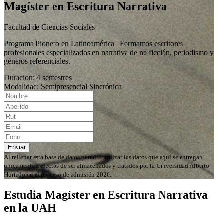
Magíster en Escritura Narrativa
Facultad de Ciencias Sociales
Programa Pionero en Latinoamérica | Formamos escritores
profesionales especializados en narrativa de no ficción, periodismo y
géneros referenciales.
Duracion: 4 semestres
Modalidad: Semipresencial Sincrónica
Enviar
Al rellenar esta base de datos permito utilizar los datos que aquí se entregan
únicamente a efectos de ser almacenados y tratados por la Universidad Alberto
Hurtado en el proceso de admisión 2026.
Estudia Magíster en Escritura Narrativa
en la UAH