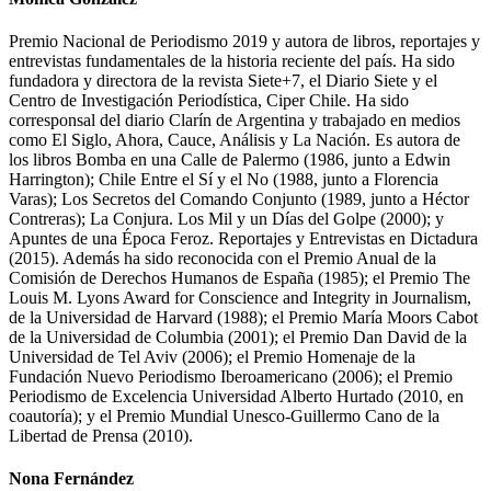
Premio Nacional de Periodismo 2019 y autora de libros, reportajes y
entrevistas fundamentales de la historia reciente del país. Ha sido
fundadora y directora de la revista Siete+7, el Diario Siete y el
Centro de Investigación Periodística, Ciper Chile. Ha sido
corresponsal del diario Clarín de Argentina y trabajado en medios
como El Siglo, Ahora, Cauce, Análisis y La Nación. Es autora de
los libros Bomba en una Calle de Palermo (1986, junto a Edwin
Harrington); Chile Entre el Sí y el No (1988, junto a Florencia
Varas); Los Secretos del Comando Conjunto (1989, junto a Héctor
Contreras); La Conjura. Los Mil y un Días del Golpe (2000); y
Apuntes de una Época Feroz. Reportajes y Entrevistas en Dictadura
(2015). Además ha sido reconocida con el Premio Anual de la
Comisión de Derechos Humanos de España (1985); el Premio The
Louis M. Lyons Award for Conscience and Integrity in Journalism,
de la Universidad de Harvard (1988); el Premio María Moors Cabot
de la Universidad de Columbia (2001); el Premio Dan David de la
Universidad de Tel Aviv (2006); el Premio Homenaje de la
Fundación Nuevo Periodismo Iberoamericano (2006); el Premio
Periodismo de Excelencia Universidad Alberto Hurtado (2010, en
coautoría); y el Premio Mundial Unesco-Guillermo Cano de la
Libertad de Prensa (2010).
Nona Fernández