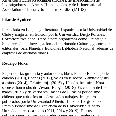
American Studies Association (LASA), de la Asociación de
Investigadores en Artes y Humanidades, y de la International
Association of Literary Journalism Studies (IALJS).
Pilar de Aguirre
Licenciada en Lengua y Literatura Hispánica por la Universidad de
Chile y magíster en Edición por la Universidad Diego Portales.
Correctora freelance. Trabaja para organismos como Unicef y la
Subdirección de Investigación del Patrimonio Cultural, y, entre otras
editoriales, para Planeta y Ediciones Biblioteca Nacional, además de
empresas de distintos rubros.
Rodrigo Fluxá
Es periodista, guionista y autor de los libros El lado B del deporte
chileno (2010), Leones (2012), Solos en la noche. Zamudio y sus
asesinos (2014), Crónica roja (2016) y Usted sabe quién. Notas
sobre el homicidio de Viviana Haeger (2018). Es coautor de Los
malos (2015) y de varios volúmenes de El mejor periodismo
chileno, que reúne los más destacados trabajos del género
publicados por la Universidad Alberto Hurtado. Ha ganado el
Premio Periodismo de Excelencia de la Universidad Alberto
Hurtado en tres ocasiones (2011, 2014 y 2019). De sus
publicaciones han surgido producciones audiovisuales como