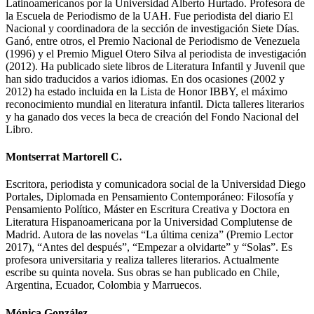
Latinoamericanos por la Universidad Alberto Hurtado. Profesora de
la Escuela de Periodismo de la UAH. Fue periodista del diario El
Nacional y coordinadora de la sección de investigación Siete Días.
Ganó, entre otros, el Premio Nacional de Periodismo de Venezuela
(1996) y el Premio Miguel Otero Silva al periodista de investigación
(2012). Ha publicado siete libros de Literatura Infantil y Juvenil que
han sido traducidos a varios idiomas. En dos ocasiones (2002 y
2012) ha estado incluida en la Lista de Honor IBBY, el máximo
reconocimiento mundial en literatura infantil. Dicta talleres literarios
y ha ganado dos veces la beca de creación del Fondo Nacional del
Libro.
Montserrat Martorell C.
Escritora, periodista y comunicadora social de la Universidad Diego
Portales, Diplomada en Pensamiento Contemporáneo: Filosofía y
Pensamiento Político, Máster en Escritura Creativa y Doctora en
Literatura Hispanoamericana por la Universidad Complutense de
Madrid. Autora de las novelas “La última ceniza” (Premio Lector
2017), “Antes del después”, “Empezar a olvidarte” y “Solas”. Es
profesora universitaria y realiza talleres literarios. Actualmente
escribe su quinta novela. Sus obras se han publicado en Chile,
Argentina, Ecuador, Colombia y Marruecos.
Mónica González