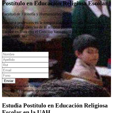
Postítulo en Educación Religiosa Escolar
Facultad de Filosofía y Humanidades
Formar a profesores en la integración de la teología católica, la
didáctica y las ciencias de la religión para una Educación Religiosa
Escolar en línea con el Concilio Vaticano II y la teología
latinoamericana.
Duracion: 300 horas
Modalidad: Semipresencial Sincrónica
Enviar
Al rellenar esta base de datos permito utilizar los datos que aquí se entregan
únicamente a efectos de ser almacenados y tratados por la Universidad Alberto
Hurtado en el proceso de admisión 2026.
Estudia Postítulo en Educación Religiosa
Escolar en la UAH