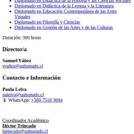
Diplomado en Didáctica de la Historia y las Ciencias Sociales
Diplomado en Didáctica de la Lengua y la Literatura
Diplomado en Educación Contemporánea de las Artes
Visuales
Diplomado en Filosofía y Ciencias
Diplomado en Gestión de las Artes y de las Culturas
Duración: 300 horas
Director/a
Samuel Yáñez
syañez@uahurtado.cl
Contacto e Información
Paula Leiva
paleiva@uahurtado.cl
📱 WhatsApp:
+569 7518 3694
Coordinador Académico
Héctor Trincado
htrincado@uahurtado.cl