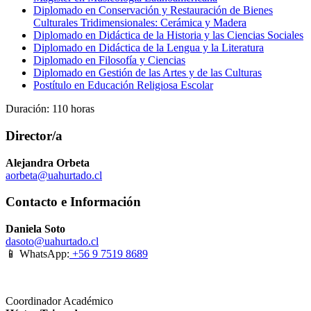
Diplomado en Conservación y Restauración de Bienes
Culturales Tridimensionales: Cerámica y Madera
Diplomado en Didáctica de la Historia y las Ciencias Sociales
Diplomado en Didáctica de la Lengua y la Literatura
Diplomado en Filosofía y Ciencias
Diplomado en Gestión de las Artes y de las Culturas
Postítulo en Educación Religiosa Escolar
Duración: 110 horas
Director/a
Alejandra Orbeta
aorbeta@uahurtado.cl
Contacto e Información
Daniela Soto
dasoto@uahurtado.cl
📱 WhatsApp:
+56 9 7519 8689
Coordinador Académico