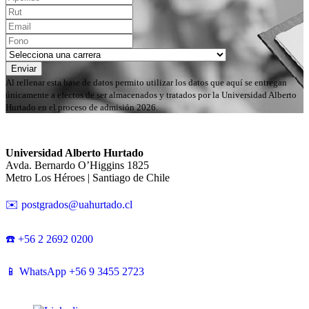
Enviar
Al rellenar esta base de datos permito utilizar los datos que aquí se entregan
únicamente a efectos de ser almacenados y tratados por la Universidad Alberto
Hurtado en el proceso de admisión 2026.
Universidad Alberto Hurtado
Avda. Bernardo O’Higgins 1825
Metro Los Héroes | Santiago de Chile
✉️ postgrados@uahurtado.cl
☎️ +56 2 2692 0200
📱 WhatsApp +56 9 3455 2723