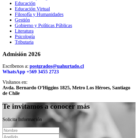
Educación
Educación Virtual
Filosofía y Humanidades
Gestión
Gobierno y Políticas Públicas
Literatura
Psicología
Tributaria
Admisión 2026
Escríbenos a:
postgrados@uahurtado.cl
WhatsApp +569 3455 2723
Visítanos en:
Avda. Bernardo O’Higgins 1825, Metro Los Héroes, Santiago
de Chile
Te invitamos a conocer más
Solicita Información