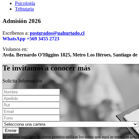
Psicología
Tributaria
Admisión 2026
Escríbenos a:
postgrados@uahurtado.cl
WhatsApp +569 3455 2723
Visítanos en:
Avda. Bernardo O’Higgins 1825, Metro Los Héroes, Santiago de 
Te invitamos a conocer más
Solicita Información
Enviar
Al rellenar esta base de datos permito utilizar los datos que aquí se entregan ún