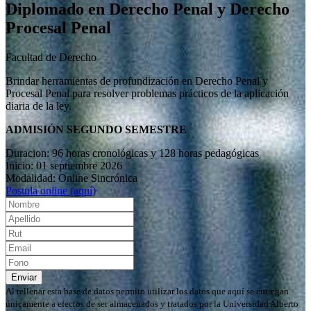
Diplomado en Derecho Penal y Derecho
Procesal Penal
Facultad de Derecho
Brindar herramientas de profundización en Derecho Penal y
Procesal Penal para resolver problemas prácticos de la aplicación
diaria de la ley.
ADMISIÓN SEGUNDO SEMESTRE
Duracion: 96 horas cronológicas y 128 horas pedagógicas
Inicio: 01 septiembre 2026
Modalidad: Online Sincrónica
Postula online (aquí)
Enviar
Al rellenar esta base de datos permito utilizar los datos que aquí se entregan
únicamente a efectos de ser almacenados y tratados por la Universidad Alberto