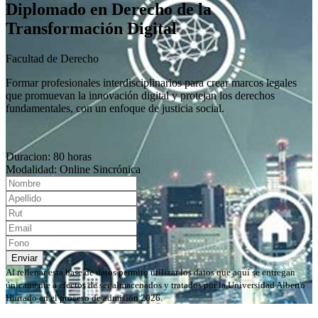
Diplomado en Derecho de la
Transformación Digital
Facultad de Derecho
Formar profesionales interdisciplinarios para crear marcos legales
que promuevan la innovación digital y protejan los derechos
fundamentales, con un enfoque de justicia social.
Duracion: 80 horas
Modalidad: Online Sincrónica
Enviar
Al rellenar esta base de datos permito utilizar los datos que aquí se entregan
únicamente a efectos de ser almacenados y tratados por la Universidad Alberto
Hurtado en el proceso de admisión 2026.