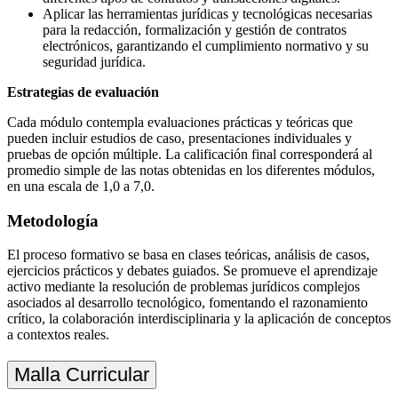
Aplicar las herramientas jurídicas y tecnológicas necesarias
para la redacción, formalización y gestión de contratos
electrónicos, garantizando el cumplimiento normativo y su
seguridad jurídica
.
Estrategias de evaluación
Cada módulo contempla evaluaciones prácticas y teóricas que
pueden incluir estudios de caso, presentaciones individuales y
pruebas de opción múltiple. La calificación final corresponderá al
promedio simple de las notas obtenidas en los diferentes módulos,
en una escala de 1,0 a 7,0.
Metodología
El
proceso
formativo
se
basa
en
clases
teóricas
,
análisis
de
casos
,
ejercicios
prácticos
y debates
guiados
. Se
promueve
el
aprendizaje
activo
mediante
la
resolución
de
problemas
jurídicos
complejos
asociados
al
desarrollo
tecnológico
,
fomentando
el
razonamiento
crítico
, la
colaboración
interdisciplinaria
y la
aplicación
de
conceptos
a
contextos
reales.
Malla Curricular