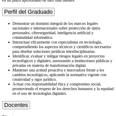
en un plazo aproximado de diez días hábiles.
Perfil del Graduado
Demos
tra
r
un
dominio
integral de
los
marcos
legales
nacionales
e
internacionales
sobre
protección
de
datos
personales
,
ciberseguridad
,
inteligencia
artificial y
criminalidad
informática
.
Interactuar
eficazmente
con
especialistas
en
tecnología
,
comprendiendo
los
aspectos
técnicos
y
científicos
necesarios
para
diseñar
soluciones
jurídicas
interdisciplinarias
.
Identificar
,
evaluar
y
mitigar
riesgos
legales
en
proyectos
tecnológicos
y
digitales
,
asesorando
a
instituciones
públicas
y
privadas
en
materia
de
tra
nsforma
ci
ón
digital.
Mantener
una
actitud
proactiva
e
innovadora
frente
a
los
cambios
tecnológicos
,
aplicando
la
normativa
vigente
con
creatividad
y rigor
jurídico
.
Actuar
con
responsabilidad
ética
y
compromiso
social,
promoviendo
el
respeto
de
los
derechos
humanos
y la
equidad
en
el
uso
de
tecnologías
digitales
.
Docentes