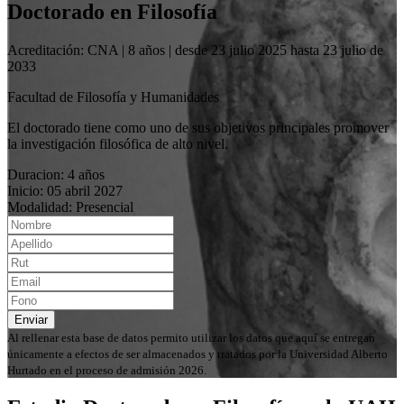
Doctorado en Filosofía
Acreditación: CNA | 8 años | desde 23 julio 2025 hasta 23 julio de
2033
Facultad de Filosofía y Humanidades
El doctorado tiene como uno de sus objetivos principales promover
la investigación filosófica de alto nivel.
Duracion: 4 años
Inicio: 05 abril 2027
Modalidad: Presencial
Enviar
Al rellenar esta base de datos permito utilizar los datos que aquí se entregan
únicamente a efectos de ser almacenados y tratados por la Universidad Alberto
Hurtado en el proceso de admisión 2026.