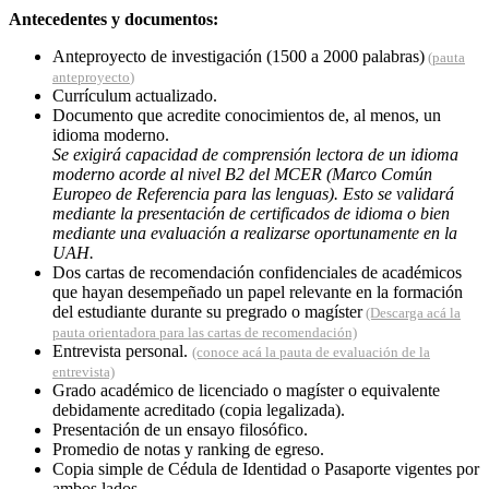
Antecedentes y documentos:
Anteproyecto de investigación (1500 a 2000 palabras)
(
pauta
anteproyecto
)
Currículum actualizado.
Documento que acredite conocimientos de, al menos, un
idioma moderno.
Se exigirá capacidad de comprensión lectora de un idioma
moderno acorde al nivel B2 del MCER (Marco Común
Europeo de Referencia para las lenguas). Esto se validará
mediante la presentación de certificados de idioma o bien
mediante una evaluación a realizarse oportunamente en la
UAH.
Dos cartas de recomendación confidenciales de académicos
que hayan desempeñado un papel relevante en la formación
del estudiante durante su pregrado o magíster
(Descarga acá la
pauta orientadora para las cartas de recomendación)
Entrevista personal.
(conoce acá la pauta de evaluación de la
entrevista)
Grado académico de licenciado o magíster o equivalente
debidamente acreditado (copia legalizada).
Presentación de un ensayo filosófico.
Promedio de notas y ranking de egreso.
Copia simple de Cédula de Identidad o Pasaporte vigentes por
ambos lados