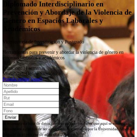
Diplomado Interdisciplinario en
Prevención y Abordaje de la Violencia de
Género en Espacios Laborales y
Académicos
Vicerrectoría de Investigación y Postgrado
Herramientas para prevenir y abordar la violencia de género en
entornos laborales y académicos
Duracion: 11 semanas
Modalidad: Online Sincrónica
Postula online (aquí)
Enviar
Al rellenar esta base de datos permito utilizar los datos que aquí se entregan
únicamente a efectos de ser almacenados y tratados por la Universidad Alberto
Hurtado en el proceso de admisión 2026.