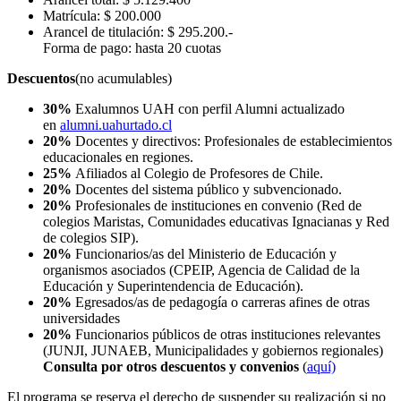
Matrícula: $ 200.000
Arancel de titulación: $ 295.200.-
Forma de pago: hasta 20 cuotas
Descuentos
(no acumulables)
30%
Exalumnos UAH con perfil Alumni actualizado
en
alumni.uahurtado.cl
20%
Docentes y directivos: Profesionales de establecimientos
educacionales en regiones.
25%
Afiliados al Colegio de Profesores de Chile.
20%
Docentes del sistema público y subvencionado.
20%
Profesionales de instituciones en convenio (Red de
colegios Maristas, Comunidades educativas Ignacianas y Red
de colegios SIP).
20%
Funcionarios/as del Ministerio de Educación y
organismos asociados (CPEIP, Agencia de Calidad de la
Educación y Superintendencia de Educación).
20%
Egresados/as de pedagogía o carreras afines de otras
universidades
20%
Funcionarios públicos de otras instituciones relevantes
(JUNJI, JUNAEB, Municipalidades y gobiernos regionales)
Consulta por otros descuentos y convenios
(
aquí)
El programa se reserva el derecho de suspender su realización si no