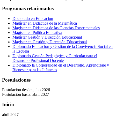
Programas relacionados
Doctorado en Educación
Magíster en Didáctica de la Matemática
Magíster en Didáctica de las Ciencias Experimentales
Magíster en Política Educativa
Magíster Gestión y Dirección Educacional
Magíster en Gestión y Dirección Educacional
Diplomado Educación y Gestión de la Convivencia Social en
la Escuela
Diplomado Gestión Pedagógica y Curricular para el
Desarrollo Profesional Docente
Diplomado la Corporalidad en el Desarrollo, Aprendizaje y
Bienestar para las Infancias
Postulaciones
Postulación desde: julio 2026
Postulación hasta: abril 2027
Inicio
abril 2027