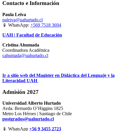
Contacto e Información
Paula Leiva
paleiva@uahurtado.cl
📱 WhatsApp:
+569 7518 3694
UAH | Facultad de Educación
Cristina Ahumada
Coordinadora Académica
cahumada@uahurtado.cl
Ir a sitio web del Magíster en Didáctica del Lenguaje y la
Literacidad UAH
Admisión 2027
Universidad Alberto Hurtado
Avda. Bernardo O’Higgins 1825
Metro Los Héroes | Santiago de Chile
postgrados@uahurtado.cl
📱 WhatsApp
+56 9 3455 2723