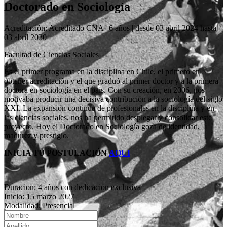
Doctorado en Sociología
Acreditación: Acreditado CNA | 6 años | desde 03 abril 2024 hasta
03 abril 2030
Facultad de Ciencias Sociales
Es el primer programa en la disciplina en Chile, el primero en
obtener acreditación y el que graduó al primer doctor y a la primera
doctora en sociología en el país. Con su creación, en 2006, nos
motivaba producir una decisiva contribución a la sociología del siglo
XXI. La expansión continua de profesionales en la disciplina y en
las ciencias sociales, nos ha permitido desplegar y consolidar este
proyecto. Hoy el Doctorado en Sociología goza de identidad,
madurez y prestigio.
INICIA TU POSTULACIÓN
AQUI
Duracion: 4 años con dedicación exclusiva
Inicio: 15 marzo 2027
Modalidad: Presencial