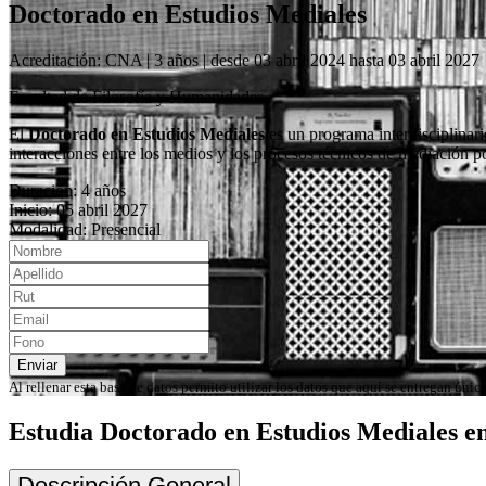
Doctorado en Estudios Mediales
Acreditación: CNA | 3 años | desde 03 abril 2024 hasta 03 abril 2027
Facultad de Filosofía y Humanidades
El
Doctorado en Estudios Mediales
es un programa interdisciplinar
interacciones entre los medios y los procesos técnicos de mediación p
Duracion: 4 años
Inicio: 05 abril 2027
Modalidad: Presencial
Enviar
Al rellenar esta base de datos permito utilizar los datos que aquí se entregan ún
Estudia Doctorado en Estudios Mediales e
Descripción General