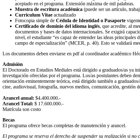
aceptado en el programa. Extensión máxima de mil palabras.
Muestra de escritura académica
(puede ser un artículo, trabaj
Curriculum Vitae
actualizado
Fotocopia simple de
Cédula de Identidad o Pasaporte
vigent
Certificado de dominio del idioma inglés
, que acredite, al me
documentos y bases de datos internacionales. Se exigirá capac
nivel, el estudiante “es capaz de entender las ideas principales
campo de especialización” (MCER, p. 40). Esto se validará med
Los documentos deben enviarse en pdf al coordinador académico Héc
Admisión
El Doctorado en Estudios Mediales está dirigido a graduados/as ya inic
investigación ofrecidas por el programa. Los/as postulantes deben dem
orientación eminentemente teórica, está dirigido también a graduados/a
cine, audiovisual, fotografía, nuevos medios, comunicación, gestión 
Arancel anual:
$4.400.000.-
Arancel Total:
$ 17.600.000.-
Matrícula son costo
Becas
El programa ofrece becas completas de manutención y arancel.
El programa se reserva el derecho de suspender su realización si no c