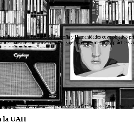
io radicado en la Facultad de Filosofía y Humanidades cuyo objetivo pri
or los cuales se conforman objetos, sujetos, conocimientos y prácticas 
icamente a efectos de ser almacenados y tratados por la Universidad Alberto Hurtado
n la UAH