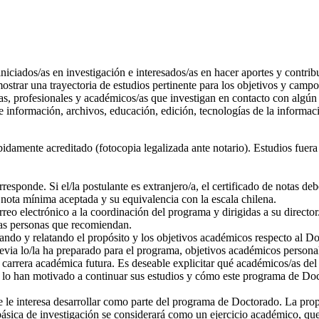
niciados/as en investigación e interesados/as en hacer aportes y contribu
ostrar una trayectoria de estudios pertinente para los objetivos y cam
s, profesionales y académicos/as que investigan en contacto con algún c
de información, archivos, educación, edición, tecnologías de la informa
idamente acreditado (fotocopia legalizada ante notario). Estudios fuer
responde. Si el/la postulante es extranjero/a, el certificado de notas de
a nota mínima aceptada y su equivalencia con la escala chilena.
reo electrónico a la coordinación del programa y dirigidas a su directo
las personas que recomiendan.
ando y relatando el propósito y los objetivos académicos respecto al Doc
evia lo/la ha preparado para el programa, objetivos académicos persona
carrera académica futura. Es deseable explicitar qué académicos/as del
e lo han motivado a continuar sus estudios y cómo este programa de Do
 le interesa desarrollar como parte del programa de Doctorado. La prop
básica de investigación se considerará como un ejercicio académico, que