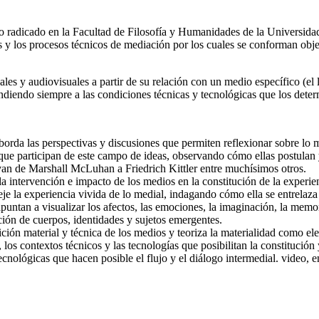
rio radicado en la Facultad de Filosofía y Humanidades de la Universida
s y los procesos técnicos de mediación por los cuales se conforman obje
es y audiovisuales a partir de su relación con un medio específico (el le
endiendo siempre a las condiciones técnicas y tecnológicas que los dete
borda las perspectivas y discusiones que permiten reflexionar sobre lo m
 que participan de este campo de ideas, observando cómo ellas postulan 
 van de Marshall McLuhan a Friedrich Kittler entre muchísimos otros.
la intervención e impacto de los medios en la constitución de la experie
je la experiencia vivida de lo medial, indagando cómo ella se entrelaza 
 apuntan a visualizar los afectos, las emociones, la imaginación, la mem
ción de cuerpos, identidades y sujetos emergentes.
ición material y técnica de los medios y teoriza la materialidad como elem
los contextos técnicos y las tecnologías que posibilitan la constitución 
tecnológicas que hacen posible el flujo y el diálogo intermedial. video, e