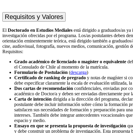
Requisitos y Valores
El
Doctorado en Estudios Mediales
está dirigido a graduados/as ya i
investigación ofrecidas por el programa. Los/as postulantes deben dem
orientación eminentemente teórica, está dirigido también a graduados/a
cine, audiovisual, fotografía, nuevos medios, comunicación, gestión 
Requisitos:
Grado académico de licenciado o magíster o equivalente
deb
el Consulado de Chile al momento de la matrícula.
Formulario de Postulación
(
descarga
)
Certificado de ranking de pregrado
y notas de magíster si cor
debe especificar claramente la escala de evaluación utilizada, l
Dos cartas de recomendación
confidenciales, enviadas por cor
académico de Doctor/a y deben ser enviadas directamente por 
Carta de intención
dirigida a la dirección del programa, declar
postulante debe incluir información sobre cómo la formación pr
satisfacen sus necesidades de formación y preparación para una 
intereses. También debe integrar antecedentes vocacionales qu
espacio y medio.
Ensayo en que se presenta la propuesta de investigación
que
y debe construir un problema de investigación. Esta propuesta 