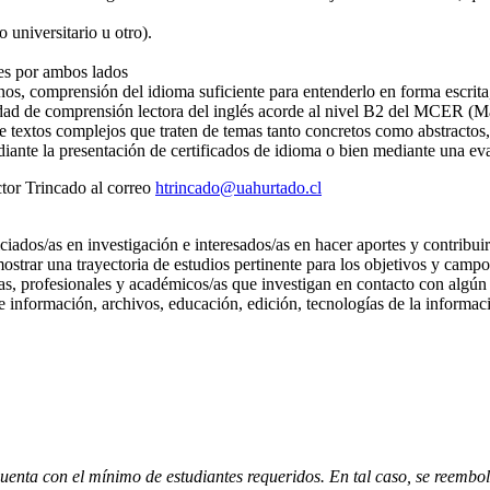
o universitario u otro).
es por ambos lados
nos, comprensión del idioma suficiente para entenderlo en forma escrita, 
idad de comprensión lectora del inglés acorde al nivel B2 del MCER (
 de textos complejos que traten de temas tanto concretos como abstractos,
iante la presentación de certificados de idioma o bien mediante una e
tor Trincado al correo
htrincado@uahurtado.cl
iados/as en investigación e interesados/as en hacer aportes y contribuir
ostrar una trayectoria de estudios pertinente para los objetivos y cam
s, profesionales y académicos/as que investigan en contacto con algún c
de información, archivos, educación, edición, tecnologías de la informa
uenta con el mínimo de estudiantes requeridos. En tal caso, se reembols