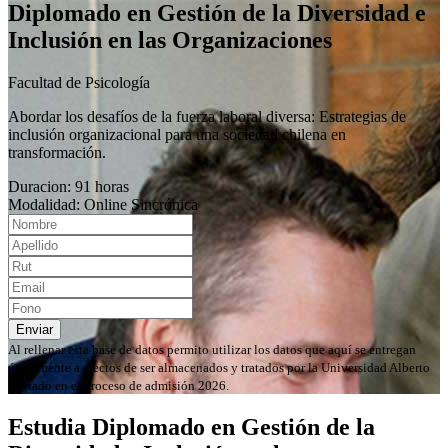
Diplomado en Gestión de la Diversidad e
Inclusión en las Organizaciones
Facultad de Psicología
Abordar los desafíos de la fuerza laboral diversa: Estrategias de
inclusión organizacional para una sociedad chilena en
transformación.
Duracion: 91 horas
Modalidad: Online Sincrónica
Enviar
Al rellenar esta base de datos permito utilizar los datos que aquí se entregan
únicamente a efectos de ser almacenados y tratados por la Universidad Alberto
Hurtado en el proceso de admisión 2026.
Estudia Diplomado en Gestión de la