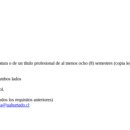
tura o de un título profesional de al menos ocho (8) semestres (copia le
 ambos lados
ol.
odos los requisitos anteriores)
va@uahurtado.cl