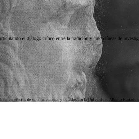
rticulando el diálogo crítico entre la tradición y cinco líneas de investi
icamente a efectos de ser almacenados y tratados por la Universidad Alberto Hurtado