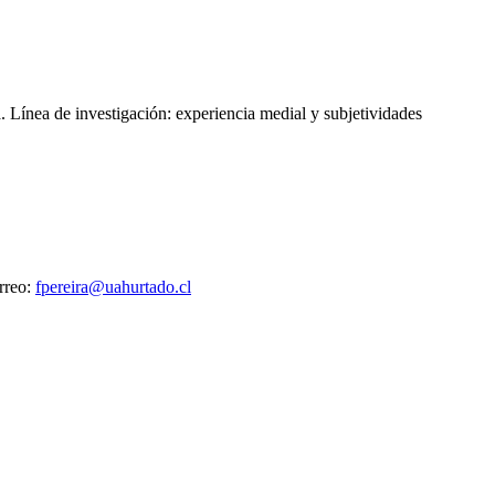
.
. Línea de investigación: experiencia medial y subjetividades
orreo:
fpereira@uahurtado.cl