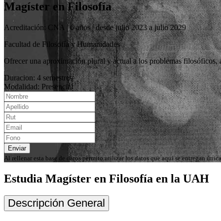
Magíster en Filosofía
Acreditación: CNA | 6 años | desde julio 2023 a julio 2029
Facultad de Filosofía y Humanidades
Ofrecer una aproximación plural y actual a los problemas filosóficos, a
Duracion: 4 semestres
Modalidad: Presencial
Enviar
Al rellenar esta base de datos permito utilizar los datos que aquí se entregan ún
Estudia Magíster en Filosofía en la UAH
Descripción General