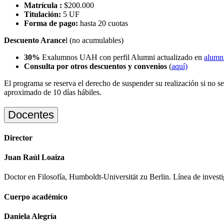
Matrícula :
$200.000
Titulación:
5 UF
Forma de pago:
hasta 20 cuotas
Descuento Arance
l (no acumulables)
30%
Exalumnos UAH con perfil Alumni actualizado en
alumni
Consulta por otros descuentos y convenios
(
aquí)
El programa se reserva el derecho de suspender su realización si no s
aproximado de 10 días hábiles.
Docentes
Director
Juan Raúl Loaiza
Doctor en Filosofía, Humboldt-Universität zu Berlin. Línea de invest
Cuerpo académico
Daniela Alegría